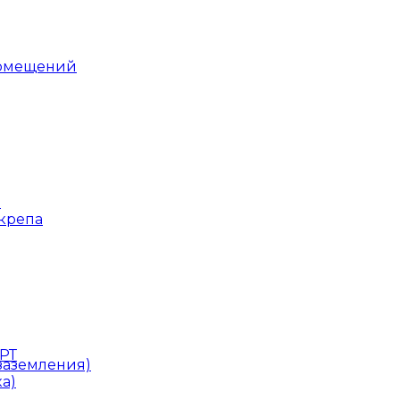
помещений
ы
скрепа
РТ
заземления)
а)