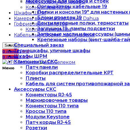
Аксессуары для шкафов и стоек
Маркировочные товары
Органайзеры кабельные 19
Коннекторы RJ-45
Полки и консоли 19" для настенных
Шкафы ШРМ
Блоки розеток 19
Камеры видеонаблюдения Dahua
Вентиляторные полки, термостаты
Гофрированная труба
Заглушки 19, лампы подсветки
Клипса монтажная
Запасные части и аксессуары (шины
Кабельные сборки, дроп-кабели
Крепежные наборы (винт-шайба-гай
Специальный заказ
Search
Термошкафы, уличные шкафы
0
items
/
0
₽
Шкафы ШРМ
0
items
/
0
₽
Компоненты СКС
Патч панели
Меню
Коробки распределительные КРТ
Плинты
Кабель для систем противопожарной з
Аксессуары СКС
Коннекторы RJ-45
Маркировочные товары
Коннекторы 110 типа
Кроссы 110 типа
Модули Keystone
Патч корды RJ-45
Розетки