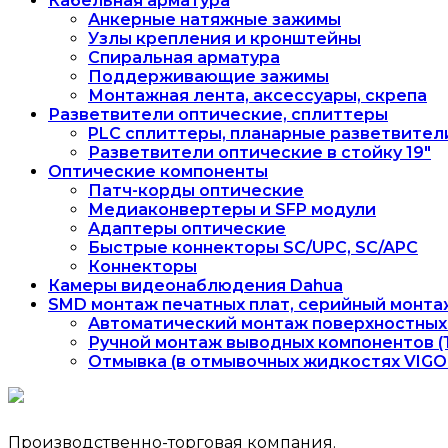
Кабельная арматура
Анкерные натяжные зажимы
Узлы крепления и кронштейны
Спиральная арматура
Поддерживающие зажимы
Монтажная лента, аксессуары, скрепа
Разветвители оптические, сплиттеры
PLC сплиттеры, планарные разветвител
Разветвители оптические в стойку 19"
Оптические компоненты
Патч-корды оптические
Медиаконвертеры и SFP модули
Адаптеры оптические
Быстрые коннекторы SC/UPC, SC/APC
Коннекторы
Камеры видеонаблюдения Dahua
SMD монтаж печатных плат, серийный монта
Автоматический монтаж поверхностных 
Ручной монтаж выводных компонентов (
Отмывка (в отмывочных жидкостях VIGON
Производственно-торговая компания.