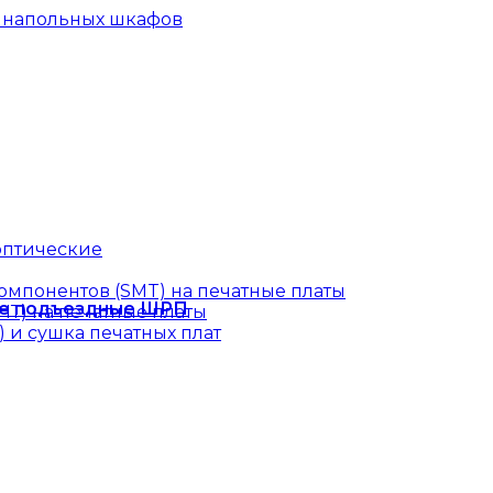
и напольных шкафов
оптические
омпонентов (SMT) на печатные платы
е подъездные ШРП
Т) на печатные платы
 и сушка печатных плат