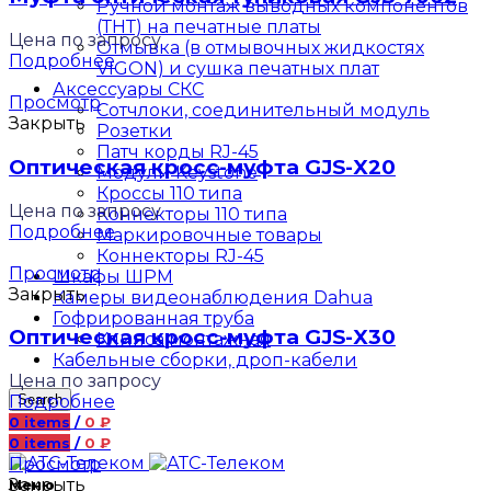
Ручной монтаж выводных компонентов
(ТНТ) на печатные платы
Цена по запросу
Отмывка (в отмывочных жидкостях
Подробнее
VIGON) и сушка печатных плат
Аксессуары СКС
Просмотр
Сотчлоки, соединительный модуль
Закрыть
Розетки
Патч корды RJ-45
Оптическая кросс-муфта GJS-X20
Модули Keystone
Кроссы 110 типа
Цена по запросу
Коннекторы 110 типа
Подробнее
Маркировочные товары
Коннекторы RJ-45
Просмотр
Шкафы ШРМ
Закрыть
Камеры видеонаблюдения Dahua
Гофрированная труба
Оптическая кросс-муфта GJS-X30
Клипса монтажная
Кабельные сборки, дроп-кабели
Цена по запросу
Подробнее
Search
0
items
/
0
₽
0
items
/
0
₽
Просмотр
Закрыть
Меню