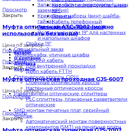
Запасные части и аксессуары (шины
Коробки распределительные
Просмотр
заземления)
КРТ
Закрыть
Крепежные наборы (винт-шайба-
Плинты
гайка)
Кабель телефонный
Муфта оптическая АТС-7002 (можно
Органайзеры кабельные 19
Посмотреть все категории
Полки и консоли 19" для настенных
использовать без ввода)
и напольных шкафов
Стойки 19"
Цена по запросу
Специальный заказ
Подробнее
Каталог
Термошкафы, уличные шкафы
О компании
Оптический кабель
Просмотр
Доставка
Для внутренней прокладки
Закрыть
Контакты
Дроп кабель FTTH
Оптические кроссы, ОРШ
Муфта оптическая проходная GJS-6007
Стоечные оптические кроссы
Настенные оптические кроссы
Цена по запросу
Разветвители оптические, сплиттеры
Подробнее
PLC сплиттеры, планарные разветвители
оптические
SMD монтаж печатных плат, серийный
Просмотр
монтаж
Закрыть
Автоматический монтаж поверхностных
компонентов (SMT) на печатные платы
Муфта оптическая тупиковая GJS-7002