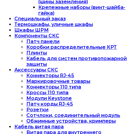
(шины заземления)
Крепежные наборы (винт-шайба-
гайка)
Специальный заказ
Термошкафы, уличные шкафы
Шкафы ШРМ
Компоненты СКС
Патч панели
Коробки распределительные КРТ
Плинты
Кабель для систем противопожарной
защиты
Аксессуары СКС
Коннекторы RJ-45
Маркировочные товары
Коннекторы 110 типа
Кроссы 110 типа
Модули Keystone
Патч корды RJ-45
Розетки
Сотчлоки, соединительный модуль
Обжимные устройства, кримперы
Кабель витая пара
Витая пара для внутреннего