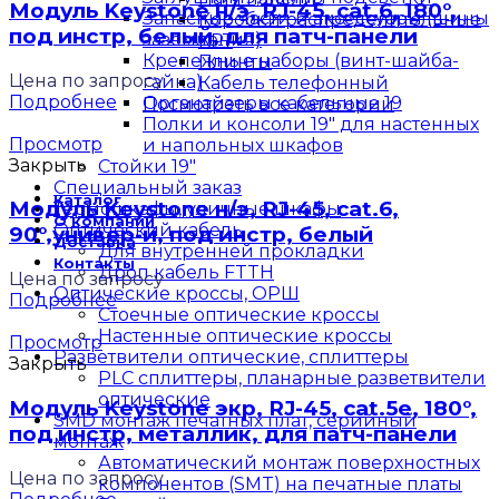
Модуль Keystone н/э, RJ-45, cat.6, 180°,
Запасные части и аксессуары (шины
Коробки распределительные
под инстр, белый, для патч-панели
заземления)
КРТ
Крепежные наборы (винт-шайба-
Плинты
Цена по запросу
гайка)
Кабель телефонный
Подробнее
Органайзеры кабельные 19
Посмотреть все категории
Полки и консоли 19" для настенных
Просмотр
и напольных шкафов
Закрыть
Стойки 19"
Специальный заказ
Каталог
Модуль Keystone н/э, RJ-45, cat.6,
Термошкафы, уличные шкафы
О компании
Оптический кабель
90°,универ-й, под инстр, белый
Доставка
Для внутренней прокладки
Контакты
Дроп кабель FTTH
Цена по запросу
Оптические кроссы, ОРШ
Подробнее
Стоечные оптические кроссы
Настенные оптические кроссы
Просмотр
Разветвители оптические, сплиттеры
Закрыть
PLC сплиттеры, планарные разветвители
оптические
Модуль Keystone экр, RJ-45, cat.5е, 180°,
SMD монтаж печатных плат, серийный
под инстр, металлик, для патч-панели
монтаж
Автоматический монтаж поверхностных
Цена по запросу
компонентов (SMT) на печатные платы