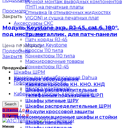
Подробнее
Ручной монтаж выводных компонентов
(ТНТ) на печатные платы
Просмотр
Отмывка (в отмывочных жидкостях
Закрыть
VIGON) и сушка печатных плат
Аксессуары СКС
Модуль Keystone экр, RJ-45, cat.6, 180°,
Сотчлоки, соединительный модуль
под инстр, металлик, для патч-панели
Розетки
Патч корды RJ-45
Модули Keystone
Цена по запросу
Кроссы 110 типа
Подробнее
Коннекторы 110 типа
Закрыть
Маркировочные товары
Коннекторы RJ-45
Продукция
Шкафы ШРМ
Камеры видеонаблюдения Dahua
Кроссовое оборудование
Гофрированная труба
Каркасы кроссов КН, КНО, КНД
Клипса монтажная
Шкафы распределительные
Кабельные сборки, дроп-кабели
телефонные подъездные ШРП
Шкафы уличные ШРУ
Search
Шкафы распределительные ШРН
0
items
/
0
₽
Модули кроссовой защиты
0
items
/
0
₽
Телекоммуникационные шкафы и стойки
Шкафы напольные
Меню
Шкафы настенные