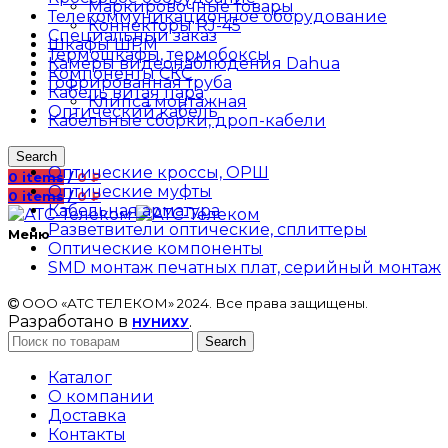
Маркировочные товары
Телекоммуникационное оборудование
Коннекторы RJ-45
Специальный заказ
Шкафы ШРМ
Термошкафы, термобоксы
Камеры видеонаблюдения Dahua
Компоненты СКС
Гофрированная труба
Кабель витая пара
Клипса монтажная
Оптический кабель
Кабельные сборки, дроп-кабели
Search
Оптические кроссы, ОРШ
0
items
/
0
₽
Оптические муфты
0
items
/
0
₽
Кабельная арматура
Разветвители оптические, сплиттеры
Меню
Оптические компоненты
SMD монтаж печатных плат, серийный монтаж
ООО «АТС ТЕЛЕКОМ» 2024. Все права защищены.
Разработано в
.
НУНИХУ
Search
Каталог
О компании
Доставка
Контакты