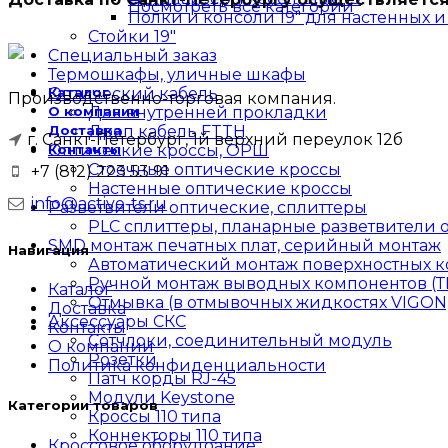
Посмотреть все категории
Полки и консоли 19" для настенных 
Стойки 19"
Специальный заказ
Термошкафы, уличные шкафы
Оптический кабель
Каталог
Производственно-торговая компания.
О компании
Для внутренней прокладки
Доставка
Дроп кабель FTTH
г. Санкт-Петербург, 1й верхний переулок 12б
Оптические кроссы, ОРШ
Контакты
Стоечные оптические кроссы
+7 (812) 223 53 91
Настенные оптические кроссы
info@active-ts.ru
Разветвители оптические, сплиттеры
PLC сплиттеры, планарные разветвители 
SMD монтаж печатных плат, серийный монтаж
Навигация
Автоматический монтаж поверхностных к
Ручной монтаж выводных компонентов (ТН
Каталог
Отмывка (в отмывочных жидкостях VIGON)
Доставка
Аксессуары СКС
Контакты
Сотчлоки, соединительный модуль
О компании
Розетки
Политика конфиденциальности
Патч корды RJ-45
Модули Keystone
Категории товаров
Кроссы 110 типа
Коннекторы 110 типа
Кроссовое оборудоание