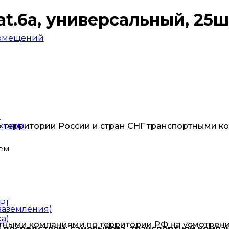
at.6а, универсальный, 25ш
помещений
ы
скрепа
о территории России и стран СНГ транспортными к
ем
РТ
заземления)
а)
тными компаниями по территории РФ на усмотрени
 посредством: самовывоза, транспортной компа