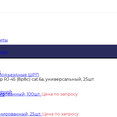
щиты
ние
к
 подъездные ШРП
 RJ-45 (8p8c) cat.6а, универсальный, 25шт.
шений
нированный, 100шт.
Цена по запросу
ия
ранированный, 25шт.
Цена по запросу