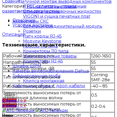
Сравнить
Ручной монтаж выводных компонентов
Категория:
PLC сплиттеры, планарные
(ТНТ) на печатные платы
разветвители оптические
Отмывка (в отмывочных жидкостях
VIGON) и сушка печатных плат
Описание
Аксессуары СКС
Условия доставки
Сотчлоки, соединительный модуль
Розетки
Описание
Патч корды RJ-45
Модули Keystone
Технические характеристики.
Кроссы 110 типа
Коннекторы 110 типа
Маркировочные товары
Рабочий диапазон, nm
1260-1650
Коннекторы RJ-45
Направленность, dB
55
Шкафы ШРМ
Возвратные потери, dB
55
Камеры видеонаблюдения Dahua
Corning
Гофрированная труба
Тип оптического волокна
SMF-28e
Клипса монтажная
Кабельные сборки, дроп-кабели
-40～85
Рабочая температура, С
Зависимость выносимых потерь от
0.5
Search
изменения длинны волны
0
items
/
0
₽
Зависимость выносимых потерь от
0
items
/
0
₽
0.2-0.4
изменения поляризации
Зависимость выносимых потерь от
Меню