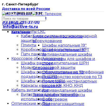
г. Санкт-Петербург
Доставка по всей России
Тел.: +7 (812) 223 53 91
E-mail:
info@active-ts.ru
+7 (812) 291-37-00
Категории
info@active-ts.ru
Компоненты СКС
Категории
Кабель для систем противопожарной
Телекоммуникационное
защиты
оборудование
Плинты
Шкафы напольные 19''
Коробки распределительные КРТ
Шкафы настенные 19''
Патч панели
Антивандальные шкафы
Кроссовое оборудование
Аксессуары для шкафов и
Шкафы распределительные ШРН
стоек
Модули кроссовой защиты
Спецзаказ
Шкафы распределительные телефонные
Оборудование по ТЗ
подъездные ШРП
Производство корпусов по ТЗ
Шкафы уличные ШРУ
Подготовка нестандартных
Каркасы кроссов КН, КНО, КНД
решений
Кабель витая пара
Антивандальные шкафы
Витая пара для внутреннего
Термошкафы, термобоксы
использования
С обогревом
Оптические муфты
Пылевлагозащитные