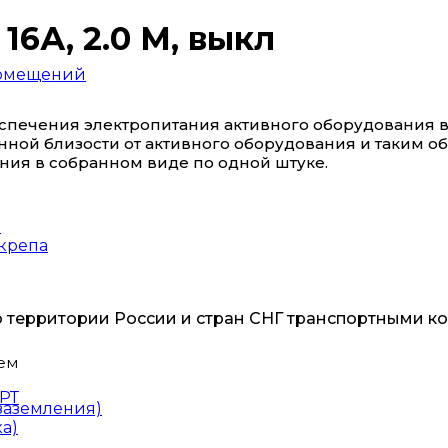
 16А, 2.0 М, выкл
помещений
спечения электропитания активного оборудования в
нной близости от активного оборудования и таким 
ния в собранном виде по одной штуке.
ы
скрепа
о территории России и стран СНГ транспортными к
ем
РТ
заземления)
а)