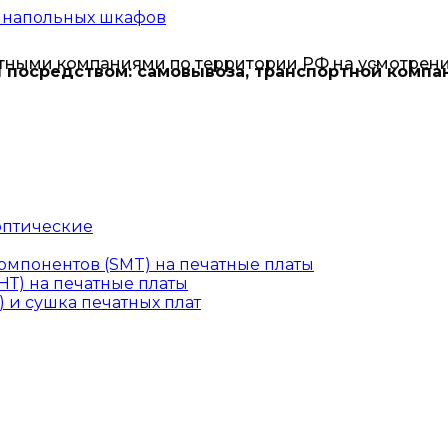
и напольных шкафов
тными компаниями по территории РФ на усмотрени
 посредством: самовывоза, транспортной компа
оптические
омпонентов (SMT) на печатные платы
Т) на печатные платы
 и сушка печатных плат