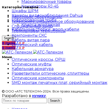
Маркировочные товары
Коннекторы RJ-45
Категории товаров
Шкафы ШРМ
Камеры видеонаблюдения Dahua
Кроссовое оборудоание
Гофрированная труба
Телекоммуникационное оборудование
Клипса монтажная
Специальный заказ
Кабельные сборки, дроп-кабели
Термошкафы, термобоксы
Компоненты СКС
Search
Кабель витая пара
0
items
/
0
₽
Оптический кабель
0
items
/
0
₽
Меню
Оптические кроссы, ОРШ
Оптические муфты
Кабельная арматура
Разветвители оптические, сплиттеры
Оптические компоненты
SMD монтаж печатных плат, серийный монтаж
ООО «АТС ТЕЛЕКОМ» 2024. Все права защищены.
Разработано в
.
НУНИХУ
Search