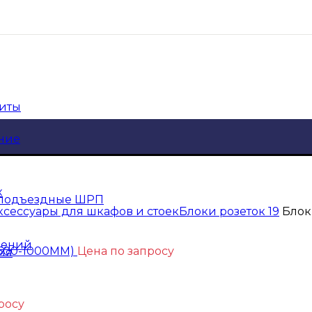
щиты
ние
к
 подъездные ШРП
ксессуары для шкафов и стоек
Блоки розеток 19
Блок 
шений
 (600-1000ММ)
Цена по запросу
ия
росу