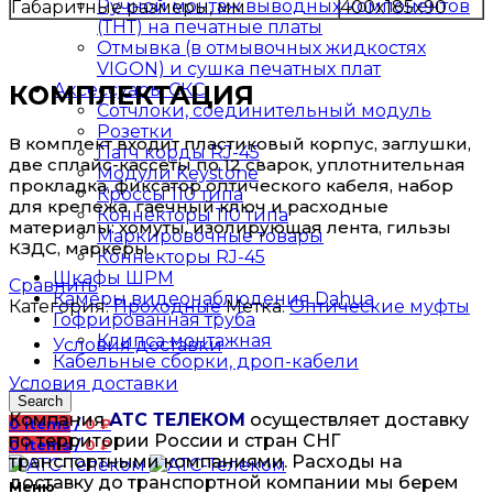
Ручной монтаж выводных компонентов
Габаритные размеры, мм
400x185x90
(ТНТ) на печатные платы
Отмывка (в отмывочных жидкостях
VIGON) и сушка печатных плат
КОМПЛЕКТАЦИЯ
Аксессуары СКС
Сотчлоки, соединительный модуль
Розетки
В комплект входит пластиковый корпус, заглушки,
Патч корды RJ-45
две сплайс-кассеты по 12 сварок, уплотнительная
Модули Keystone
прокладка, фиксатор оптического кабеля, набор
Кроссы 110 типа
для крепежа, гаечный ключ и расходные
Коннекторы 110 типа
материалы: хомуты, изолирующая лента, гильзы
Маркировочные товары
КЗДС, маркеры.
Коннекторы RJ-45
Шкафы ШРМ
Сравнить
Камеры видеонаблюдения Dahua
Категория:
Проходные
Метка:
Оптические муфты
Гофрированная труба
Клипса монтажная
Условия доставки
Кабельные сборки, дроп-кабели
Условия доставки
Search
Компания
АТС ТЕЛЕКОМ
осуществляет доставку
0
items
/
0
₽
по территории России и стран СНГ
0
items
/
0
₽
транспортными компаниями. Расходы на
доставку до транспортной компании мы берем
Меню