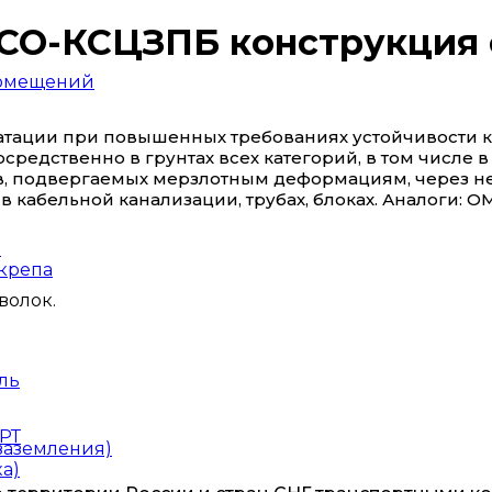
КСО-КСЦЗПБ конструкция 
помещений
атации при повышенных требованиях устойчивости 
едственно в грунтах всех категорий, в том числе в
в, подвергаемых мерзлотным деформациям, через не
в кабельной канализации, трубах, блоках. Аналоги: О
ы
скрепа
волок.
ль
РТ
заземления)
а)