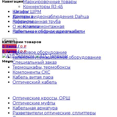
Маркировочные товары
Навигация
Коннекторы RJ-45
Шкафы ШРМ
Каталог
Камеры видеонаблюдения Dahua
Доставка
Гофрированная труба
Контакты
Клипса монтажная
О компании
Кабельные сборки, дроп-кабели
Политика конфиденциальности
Search
Категории товаров
0
items
/
0
₽
0
items
/
0
₽
Кроссовое оборудоание
Телекоммуникационное оборудование
Меню
Специальный заказ
Термошкафы, термобоксы
Компоненты СКС
Кабель витая пара
Оптический кабель
Оптические кроссы, ОРШ
Оптические муфты
Кабельная арматура
Разветвители оптические, сплиттеры