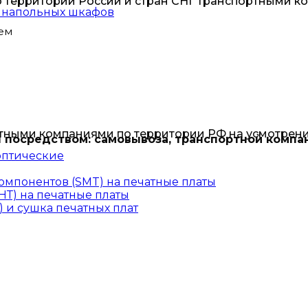
о территории России и стран СНГ транспортными к
и напольных шкафов
ем
тными компаниями по территории РФ на усмотрени
 посредством: самовывоза, транспортной компа
оптические
омпонентов (SMT) на печатные платы
Т) на печатные платы
 и сушка печатных плат