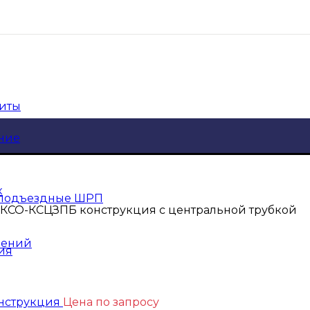
щиты
ние
к
 подъездные ШРП
 КСО-КСЦЗПБ конструкция с центральной трубкой
шений
ия
онструкция
Цена по запросу