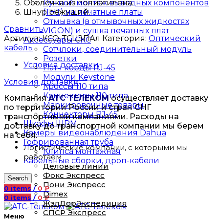
Ручной монтаж выводных компонентов
Оболочка из полиэтилена.
(ТНТ) на печатные платы
Шнур режущий.
Отмывка (в отмывочных жидкостях
Сравнить
VIGON) и сушка печатных плат
Артикул:
КСО-ТСЦЗПАл
Категория:
Оптический
Аксессуары СКС
кабель
Сотчлоки, соединительный модуль
Розетки
Условия доставки
Патч корды RJ-45
Модули Keystone
Условия доставки
Кроссы 110 типа
Коннекторы 110 типа
Компания
АТС ТЕЛЕКОМ
осуществляет доставку
Маркировочные товары
по территории России и стран СНГ
Коннекторы RJ-45
транспортными компаниями. Расходы на
Шкафы ШРМ
доставку до транспортной компании мы берем
Камеры видеонаблюдения Dahua
на себя.
Гофрированная труба
Логистические компании, с которыми мы
Клипса монтажная
работаем
Кабельные сборки, дроп-кабели
Деловые линии
Фокс Экспресс
Search
Пони Экспресс
0
items
/
0
₽
Dimex
0
items
/
0
₽
ЖэлДорЭкспедиция
СПСР Экспресс
Меню