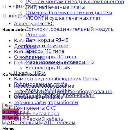
Ручной монтаж выводных компонентов
+7 (812) 223 53 91
(ТНТ) на печатные платы
Отмывка (в отмывочных жидкостях
info@active-ts.ru
VIGON) и сушка печатных плат
Аксессуары СКС
Сотчлоки, соединительный модуль
Навигация
Розетки
Патч корды RJ-45
Каталог
Модули Keystone
Доставка
Кроссы 110 типа
Контакты
Коннекторы 110 типа
О компании
Маркировочные товары
Политика конфиденциальности
Коннекторы RJ-45
Шкафы ШРМ
Категории товаров
Камеры видеонаблюдения Dahua
Гофрированная труба
Кроссовое оборудоание
Клипса монтажная
Телекоммуникационное оборудование
Кабельные сборки, дроп-кабели
Специальный заказ
Термошкафы, термобоксы
Search
Компоненты СКС
0
items
/
0
₽
Кабель витая пара
0
items
/
0
₽
Оптический кабель
Меню