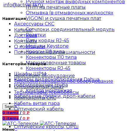
Ручной монтаж выводных компонентов
info@active-ts.ru
(ТНТ) на печатные платы
Отмывка (в отмывочных жидкостях
VIGON) и сушка печатных плат
Навигация
Аксессуары СКС
Сотчлоки, соединительный модуль
Каталог
Розетки
Доставка
Патч корды RJ-45
Контакты
Модули Keystone
О компании
Кроссы 110 типа
Политика конфиденциальности
Коннекторы 110 типа
Маркировочные товары
Категории товаров
Коннекторы RJ-45
Шкафы ШРМ
Кроссовое оборудоание
Камеры видеонаблюдения Dahua
Телекоммуникационное оборудование
Гофрированная труба
Специальный заказ
Клипса монтажная
Термошкафы, термобоксы
Кабельные сборки, дроп-кабели
Компоненты СКС
Кабель витая пара
Search
Оптический кабель
0
items
/
0
₽
0
items
/
0
₽
Оптические кроссы, ОРШ
Меню