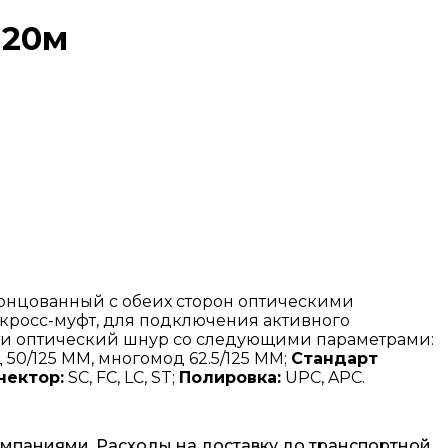
 20м
концованный с обеих сторон оптическими
 кросс-муфт, для подключения активного
сти оптический шнур со следующими параметрами:
50/125 MM, многомод 62.5/125 MM;
Стандарт
нектор:
SC, FC, LC, ST;
Полировка:
UPC, APC.
омпаниями. Расходы на доставку до транспортной