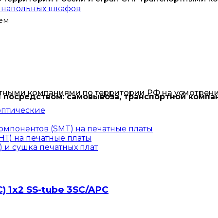
и напольных шкафов
ем
тными компаниями по территории РФ на усмотрени
 посредством: самовывоза, транспортной компа
оптические
омпонентов (SMT) на печатные платы
Т) на печатные платы
 и сушка печатных плат
 1х2 SS-tube 3SC/APC