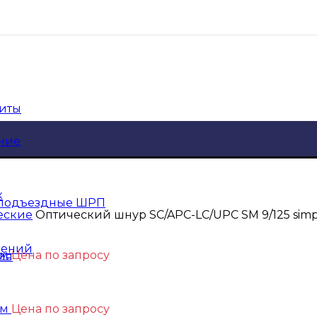
щиты
ние
к
 подъездные ШРП
еские
Оптический шнур SC/APC-LC/UPC SM 9/125 simp
шений
3м
Цена по запросу
ия
7м
Цена по запросу