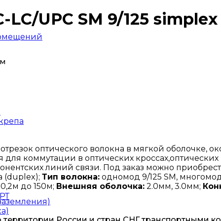
LC/UPC SM 9/125 simplex
помещений
0м
ы
скрепа
отрезок оптического волокна в мягкой оболочке, о
я для коммутации в оптических кроссах,оптических
абонентских линий связи. Под заказ можно приобре
а (duplex);
Тип волокна:
одномод 9/125 SM, многомод 
 0,2м до 150м;
Внешняя оболочка:
2.0мм, 3.0мм;
Кон
РТ
заземления)
а)
о территории России и стран СНГ транспортными к