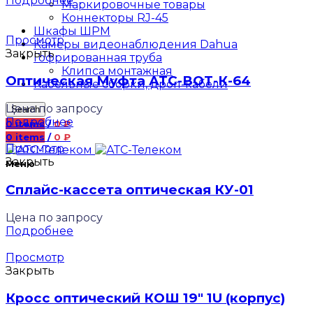
Подробнее
Маркировочные товары
Коннекторы RJ-45
Шкафы ШРМ
Просмотр
Камеры видеонаблюдения Dahua
Закрыть
Гофрированная труба
Клипса монтажная
Оптическая Муфта АТС-ВОТ-К-64
Кабельные сборки, дроп-кабели
Цена по запросу
Search
Подробнее
0
items
/
0
₽
0
items
/
0
₽
Просмотр
Закрыть
Меню
Сплайс-кассета оптическая КУ-01
Цена по запросу
Подробнее
Просмотр
Закрыть
Кросс оптический КОШ 19″ 1U (корпус)