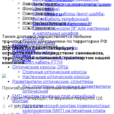
Деловые линии
Запасные части и аксессуары (шины
Коробки распределительные
Фокс Экспресс
заземления)
КРТ
Пони Экспресс
Крепежные наборы (винт-шайба-
Плинты
Dimex
гайка)
Кабель телефонный
ЖэлДорЭкспедиция
Органайзеры кабельные 19
Посмотреть все категории
СПСР Экспресс
Полки и консоли 19" для настенных
и напольных шкафов
Также доставка осуществляется любыми
Стойки 19"
транспортными компаниями по территории РФ
Специальный заказ
Каталог
на усмотрение заказчика.
Термошкафы, уличные шкафы
Доставка по Санкт-Петербургу
О компании
Оптический кабель
осуществляется посредством: самовывоза,
Доставка
Для внутренней прокладки
транспортной компанией, транспортом нашей
Контакты
Дроп кабель FTTH
компании.
Оптические кроссы, ОРШ
Стоечные оптические кроссы
Настенные оптические кроссы
Разветвители оптические, сплиттеры
PLC сплиттеры, планарные разветвители
Производственно-торговая компания.
оптические
SMD монтаж печатных плат, серийный
г. Санкт-Петербург, 1й верхний переулок 12б
монтаж
Автоматический монтаж поверхностных
+7 (812) 223 53 91
компонентов (SMT) на печатные платы