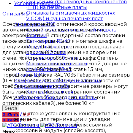
Ручной монтаж выводных компонентов
Условия доставки
(ТНТ) на печатные платы
Отмывка (в отмывочных жидкостях
Описание
VIGON) и сушка печатных плат
Основные элементы: оптический кросс, вводной
Аксессуары СКС
автоматический выключатель и счетчик
Сотчлоки, соединительный модуль
электроэнергии. В стандартный состав поставки
Розетки
также входят комплекты для монтажа шкафа на
Патч корды RJ-45
стену и опору. Шкаф энергетиков предназначен
Модули Keystone
для установки вне помещений на опоре или
Кроссы 110 типа
стене. Конструкция оболочки шкафа: Степень
Коннекторы 110 типа
защиты оболочки шкафа при закрытой двери: не
Маркировочные товары
ниже класса IP56 Материал: сталь 1,5 мм,
Коннекторы RJ-45
порошковая краска RAL 7035 Габаритные размеры
Шкафы ШРМ
(Ш х Г х В): 550 х 200 х 450 мм. В зависимости от
Камеры видеонаблюдения Dahua
требования заказчика габаритные размеры могут
Гофрированная труба
быть изменены. Масса, в собранном состоянии
Клипса монтажная
(без учета веса оборудования, силовых и
Кабельные сборки, дроп-кабели
оптических кабелей), не более: 10 кг
Search
В 1-м отсеке установлены конструктивные
0
items
/
0
₽
элементы для терминации и укладки
0
items
/
0
₽
волокон оптического кабеля: съемный
кроссовый модуль (сплайс-кассета),
Меню